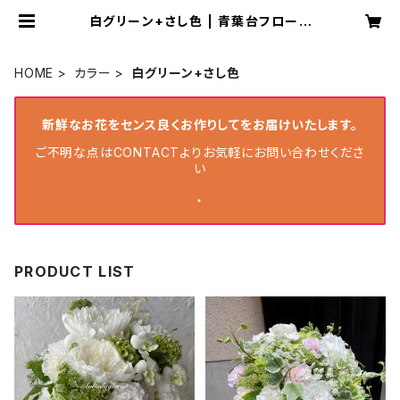
白グリーン+さし色 | 青葉台フローリ
スト
HOME
カラー
白グリーン+さし色
新鮮なお花をセンス良くお作りしてをお届けいたします。
ご不明な点はCONTACTよりお気軽にお問い合わせくださ
い
・
PRODUCT LIST