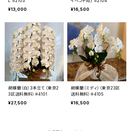
L ＃2103
イベント用) ＃2104
¥13,000
¥16,500
胡蝶蘭（白）3本立て（東京2
胡蝶蘭（ミディ）（東京23区
3区送料無料）＃4101
送料無料）＃4105
¥27,500
¥16,500