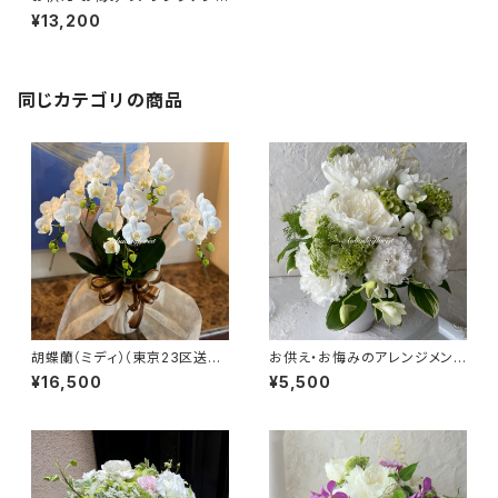
ト #7104
¥13,200
同じカテゴリの商品
胡蝶蘭（ミディ）（東京23区送料
お供え・お悔みのアレンジメント
無料）＃4105
#7101
¥16,500
¥5,500