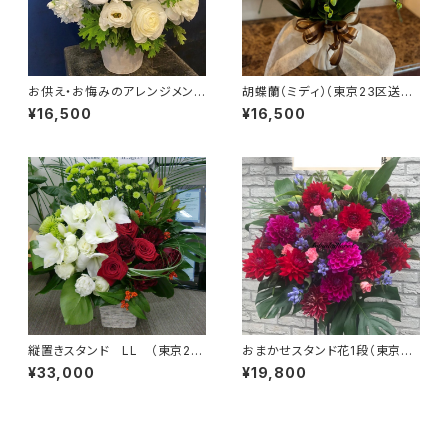
お供え・お悔みのアレンジメン
胡蝶蘭（ミディ）（東京23区送料
ト #7105
無料）＃4105
¥16,500
¥16,500
縦置きスタンド LL （東京23
おまかせスタンド花1段（東京23
区送料無料）＃3204
区送料無料） #3102
¥33,000
¥19,800