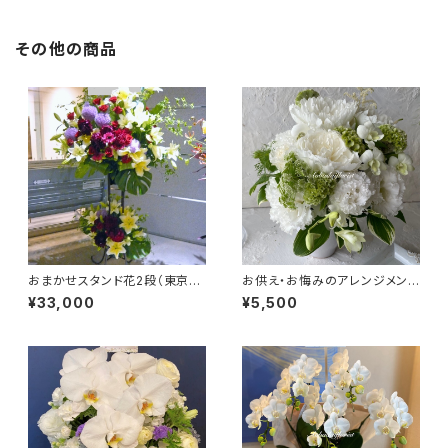
その他の商品
おまかせスタンド花2段（東京23
お供え・お悔みのアレンジメント
区送料無料）#3109
#7101
¥33,000
¥5,500