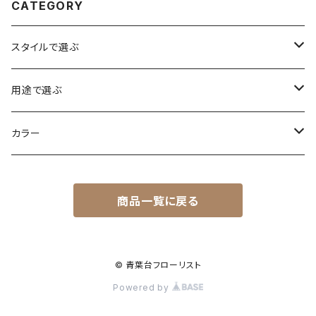
CATEGORY
スタイルで選ぶ
花束
用途で選ぶ
アレンジ
誕生日
カラー
スタンド花
お祝い・記念日
赤系
商品一覧に戻る
コチョウラン
会社設立
ピンク系
楽屋・開店花
開店・移転祝い
黄色オレンジ系
© 青葉台フローリスト
Powered by
お悔みの花
開院・開設
白グリーン系