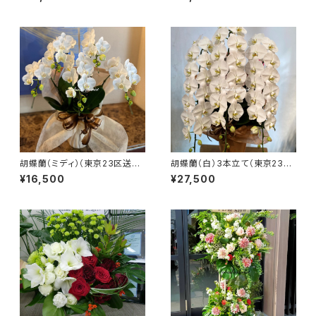
105
胡蝶蘭（ミディ）（東京23区送料
胡蝶蘭（白）3本立て（東京23区
無料）＃4105
送料無料）＃4101
¥16,500
¥27,500