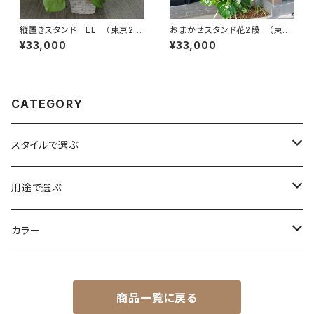
縦置きスタンド LL （東京23
おまかせスタンド花2段 （東京
区送料無料）＃3204
23区送料無料） #3107
¥33,000
¥33,000
CATEGORY
スタイルで選ぶ
花束
用途で選ぶ
アレンジ
誕生日
カラー
スタンド花
お祝い・記念日
赤系
商品一覧に戻る