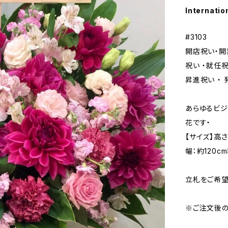
Internatio
#3103
開店祝い・開
祝い ・就任
昇進祝い ・
あらゆるビ
花です・
【サイズ】高さ
幅：約120c
立札をご希望
※ご注文後の