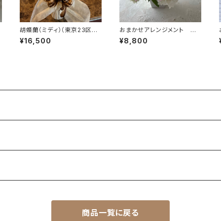
胡蝶蘭（ミディ）（東京23区送
おまかせアレンジメント M
料無料）＃4105
＃2101
¥16,500
¥8,800
商品一覧に戻る