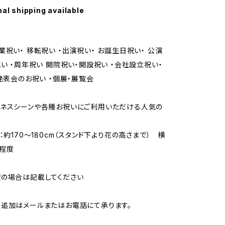
nal shipping available
業祝い・ 移転祝い ・出演祝い・ お誕生日祝い・ 公演
祝い ・周年祝い 開院祝い・開設祝い ・会社設立祝い・
 発表会のお祝い ・個展・展覧会
ジネスシーンや各種お祝いにご利用いただける人気の
：約170～180cm（スタンド下より花の高さまで） 横
m程度
の場合は記載してください
追加はメールまたはお電話にて承ります。