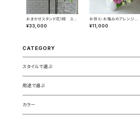
おまかせスタンド花1段 スペ
お供え・お悔みのアレンジメ
シャル（東京23区送料無料）
ント #7103
¥33,000
¥11,000
#3105
CATEGORY
スタイルで選ぶ
花束
用途で選ぶ
アレンジ
誕生日
カラー
スタンド花
お祝い・記念日
赤系