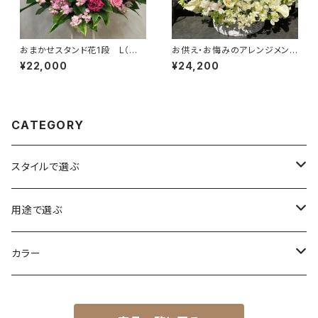
おまかせスタンド花1段 L（東
お供え・お悔みのアレンジメン
京23区送料無料）#3103
ト #7106
¥22,000
¥24,200
CATEGORY
スタイルで選ぶ
花束
用途で選ぶ
アレンジ
誕生日
カラー
スタンド花
お祝い・記念日
赤系