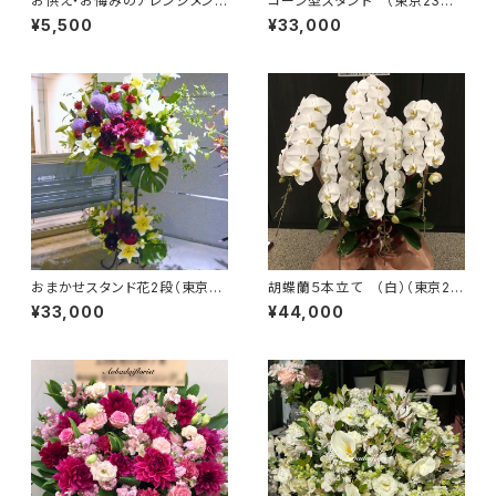
お供え・お悔みのアレンジメント
コーン型スタンド （東京23区
#7101
送料無料） ＃3203
¥5,500
¥33,000
おまかせスタンド花2段（東京23
胡蝶蘭５本立て （白）（東京23
区送料無料）#3109
区送料無料）＃4103
¥33,000
¥44,000